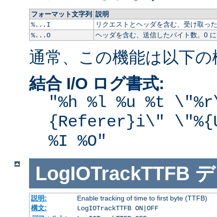
フォーマット文字列
説明
リクエストとヘッダを含む、受け取ったバ
%...I
ヘッダを含む、送信したバイト数。0 
%...O
通常、この機能は以下の
結合 I/O ログ書式:
"%h %l %u %t \"%r
{Referer}i\" \"%{
%I %O"
LogIOTrackTTFB
デ
説明:
Enable tracking of time to first byte (TTFB)
構文:
LogIOTrackTTFB ON|OFF