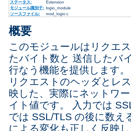
ステータス:
Extension
モジュール識別子:
logio_module
ソースファイル:
mod_logio.c
概要
このモジュールはリクエ
たバイト数と 送信したバ
行なう機能を提供します。
リクエストのヘッダとレス
映した、実際にネットワー
イト値です。 入力では SSL
では SSL/TLS の後に数
による変化も正しく反映し