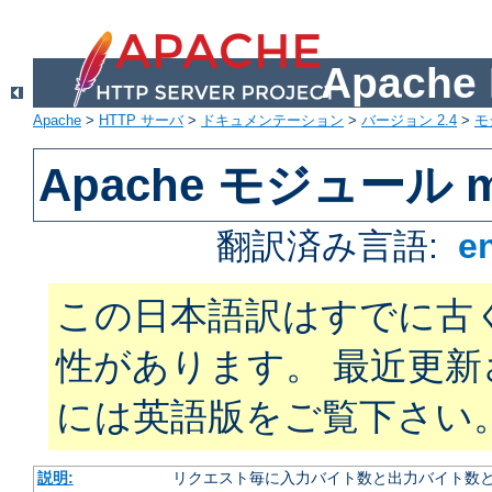
Apach
Apache
>
HTTP サーバ
>
ドキュメンテーション
>
バージョン 2.4
>
モ
Apache モジュール mo
翻訳済み言語:
e
この日本語訳はすでに古
性があります。 最近更
には英語版をご覧下さい
説明:
リクエスト毎に入力バイト数と出力バイト数