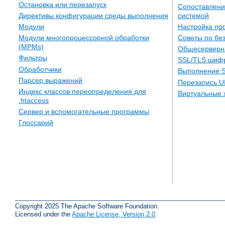
Остановка или перезапуск
Сопоставлени
системой
Директивы конфигурации среды выполнения
Настройка пр
Модули
Советы по бе
Модули многопроцессорной обработки
(MPMs)
Общесерверн
Фильтры
SSL/TLS шиф
Обработчики
Выполнение S
Парсер выражений
Перезапись U
Индекс классов переопределения для
Виртуальные 
.htaccess
Сервер и вспомогательные программы
Глоссарий
Copyright 2025 The Apache Software Foundation.
Licensed under the
Apache License, Version 2.0
.